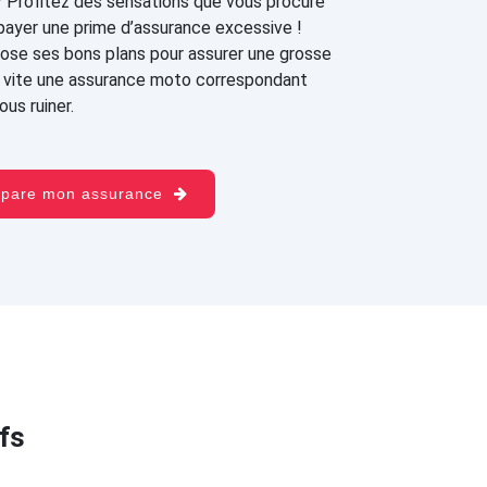
? Profitez des sensations que vous procure
payer une prime d’assurance excessive !
ose ses bons plans pour assurer une grosse
ez vite une assurance moto correspondant
us ruiner.
mpare mon assurance
fs