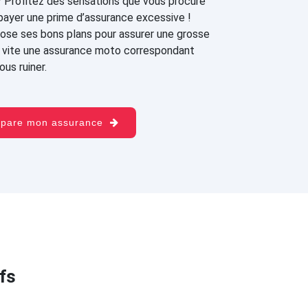
? Profitez des sensations que vous procure
payer une prime d’assurance excessive !
ose ses bons plans pour assurer une grosse
ez vite une assurance moto correspondant
us ruiner.
mpare mon assurance
fs