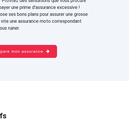
? Profitez des sensations que vous procure
payer une prime d’assurance excessive !
ose ses bons plans pour assurer une grosse
ez vite une assurance moto correspondant
us ruiner.
mpare mon assurance
fs