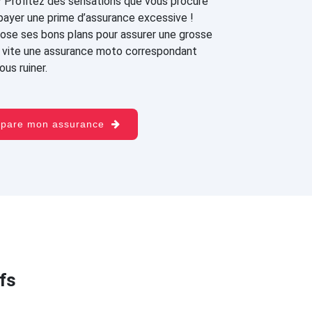
? Profitez des sensations que vous procure
payer une prime d’assurance excessive !
ose ses bons plans pour assurer une grosse
ez vite une assurance moto correspondant
us ruiner.
mpare mon assurance
fs