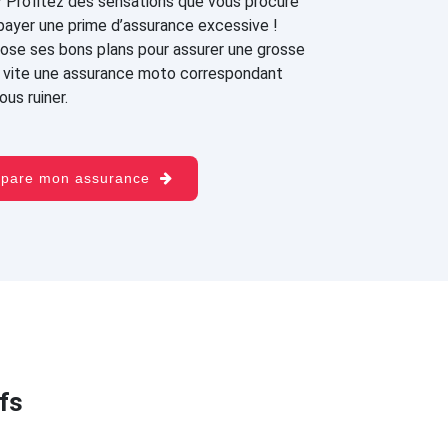
? Profitez des sensations que vous procure
payer une prime d’assurance excessive !
ose ses bons plans pour assurer une grosse
ez vite une assurance moto correspondant
us ruiner.
mpare mon assurance
fs