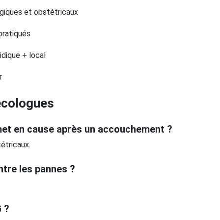
ogiques et obstétricaux
 pratiqués
idique + local
r
écologues
 met en cause après un accouchement ?
étricaux.
tre les pannes ?
G ?