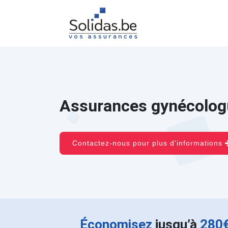
Assurances gynécolog
Contactez-nous pour plus d'informations
Économisez
jusqu’à
280