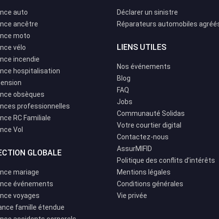
nce auto
Déclarer un sinistre
nce ancêtre
Réparateurs automobiles agréé
ance moto
LIENS UTILES
nce vélo
nce incendie
Nos événements
nce hospitalisation
Blog
pension
FAQ
nce obsèques
Jobs
nces professionnelles
Communauté Solidas
nce RC Familiale
Votre courtier digital
nce Vol
Contactez-nous
AssurMIFID
ECTION GLOBALE
Politique des conflits d’intérêts
nce mariage
Mentions légales
ance événements
Conditions générales
nce voyages
Vie privée
ance famille étendue