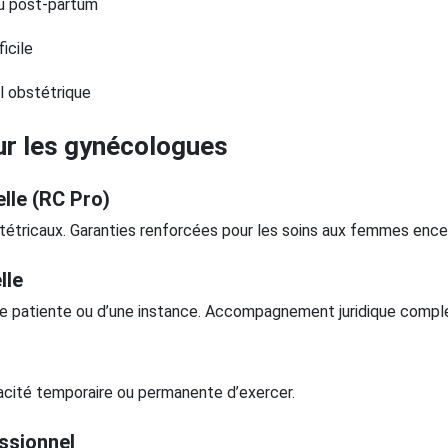
 ou post-partum
icile
l obstétrique
ur les gynécologues
elle (RC Pro)
stétricaux. Garanties renforcées pour les soins aux femmes enc
lle
’une patiente ou d’une instance. Accompagnement juridique comp
acité temporaire ou permanente d’exercer.
ssionnel