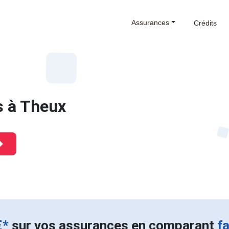
Assurances
Crédits
s à Theux
€*
sur vos assurances en comparant
f