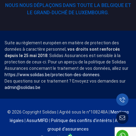
NOUS NOUS DÉPLAÇONS DANS TOUTE LA BELGIQUE ET
LE GRAND-DUCHÉ DE LUXEMBOURG.
Suite au règlement européen en matière de protection des
données à caractère personnel,
vos droits sont renforcés
depuis le 25 mai 2018
. Solidas Assurances est sensible à la
protection de ceux-ci. Pour un aperçu de la politique de Solidas
Assurances concernant le traitement de vos données, allez sur
https://www.solidas.be/protection-des-donnees
.
Des questions sur ce traitement ? Envoyez vos demandes sur
admin@solidas.be
© 2026 Copyright Solidas | Agréé sous le n°108248A |
Mentions
légales
|
AssurMIFID
|
Politique des conflits d’intérêts
|
Achat
groupé d'assurances