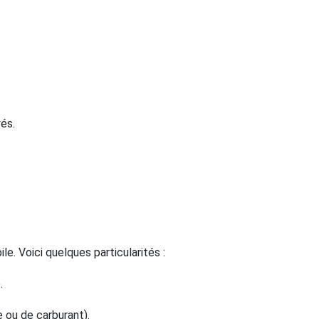
yés.
e. Voici quelques particularités :
.
e ou de carburant).