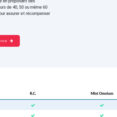
te en proposant des
eurs de 40, 50 ou même 60
pour assurer et récompenser
rance
R.C.
Mini Omnium