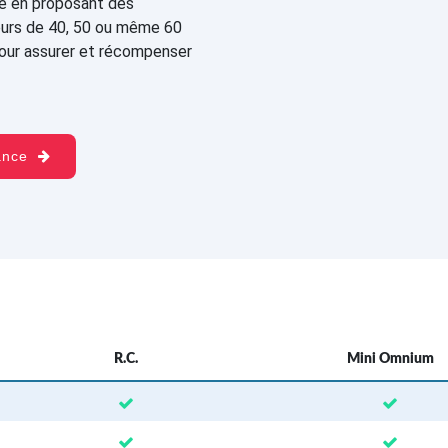
te en proposant des
eurs de 40, 50 ou même 60
pour assurer et récompenser
rance
R.C.
Mini Omnium