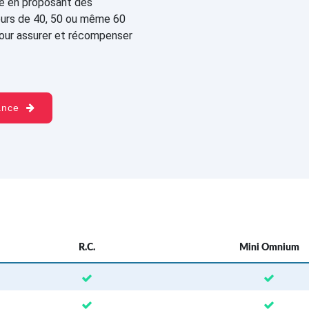
te en proposant des
eurs de 40, 50 ou même 60
pour assurer et récompenser
rance
R.C.
Mini Omnium