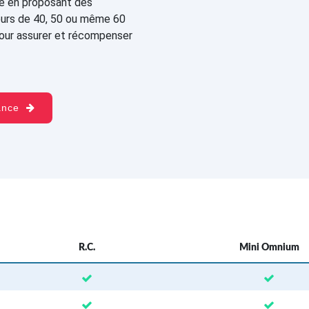
te en proposant des
eurs de 40, 50 ou même 60
pour assurer et récompenser
rance
R.C.
Mini Omnium